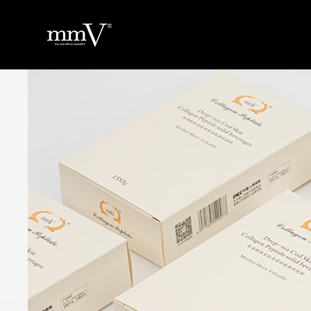
返回
首
页
关
于
品
品
牌
产