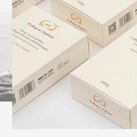
牌
优
品
会
势
订
员
时
购
礼
尚
遇
话
题