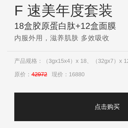
F 速美年度套装
18盒胶原蛋白肽+12盒面膜
内服外用，滋养肌肤 多效吸收
产品规格：（3gx15x4）x 18、（32gx7）x 1
原价：
42972
现价：16880
点击购买