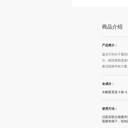
商品介绍
产品简介：
蕴含不同分子量的
分，能深透肌底多
焕活肌肤年轻力量
全成分：
水解胶原及十肽-
使用方法：
洁面后取出面膜并
面膜布揭下，轻拍