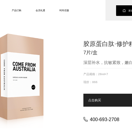
产品订购
会员礼遇
时尚话题
胶
胶原蛋白肽·修护
7片/盒
深层补水，抗敏紧致，嫩
产品规格：28ml×7
现价：866
点击购买
400-693-2708