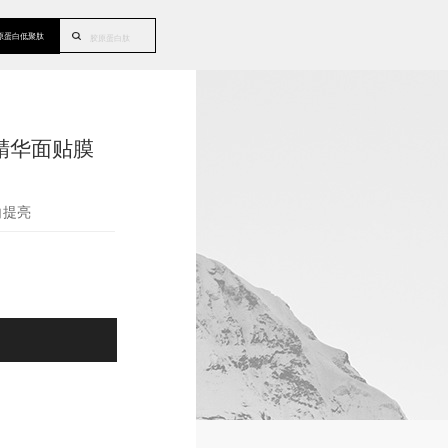
原蛋白低聚肽
胶原蛋白肽
精华面贴膜
白提亮