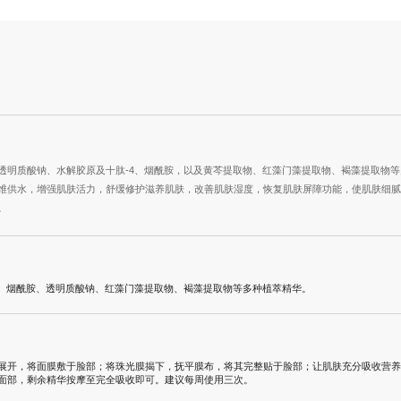
透明质酸钠、水解胶原及十肽-4、烟酰胺，以及黄芩提取物、红藻门藻提取物、褐藻提取物
维供水，增强肌肤活力，舒缓修护滋养肌肤，改善肌肤湿度，恢复肌肤屏障功能，使肌肤细腻
。
4、烟酰胺、透明质酸钠、红藻门藻提取物、褐藻提取物等多种植萃精华。
展开，将面膜敷于脸部；将珠光膜揭下，抚平膜布，将其完整贴于脸部；让肌肤充分吸收营养15
面部，剩余精华按摩至完全吸收即可。建议每周使用三次。