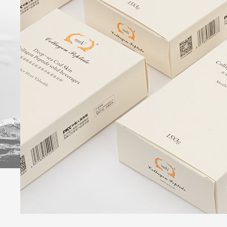
牌
优
品
会
势
订
员
时
购
礼
尚
遇
话
题