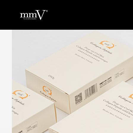
返回
首
页
关
于
品
品
牌
产