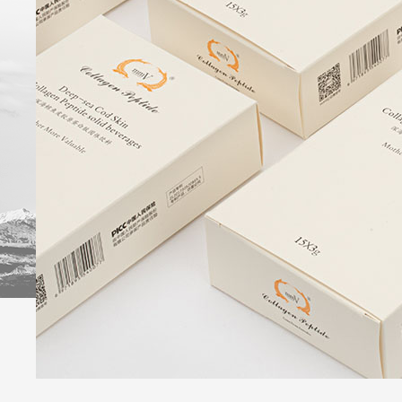
牌
优
品
会
势
订
员
时
购
礼
尚
遇
话
题