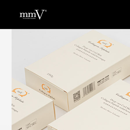
返回
首
页
关
于
品
品
牌
产