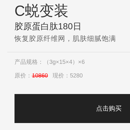
C蜕变装
胶原蛋白肽180日
恢复胶原纤维网，肌肤细腻饱满
产品规格：（3g×15×4）×6
原价：
10860
现价：5280
点击购买