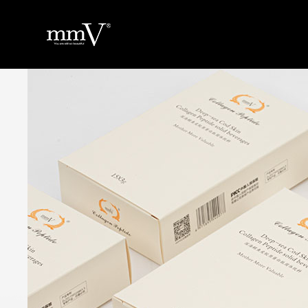
返回
首
页
关
于
品
品
牌
产