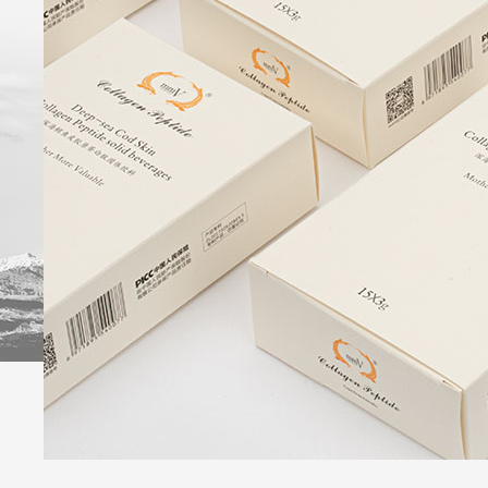
牌
优
品
会
势
订
员
时
购
礼
尚
遇
话
题